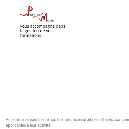
vous accompagne dans
la gestion de vos
formations
Formations en droit
décisions et maîtri
Développez vos compétences en
opérationnelles adaptées aux e
propriété intellectuelle et pré
Accédez à l’ensemble de nos formations en droit des affaires, conçues
applicables à leur activité.