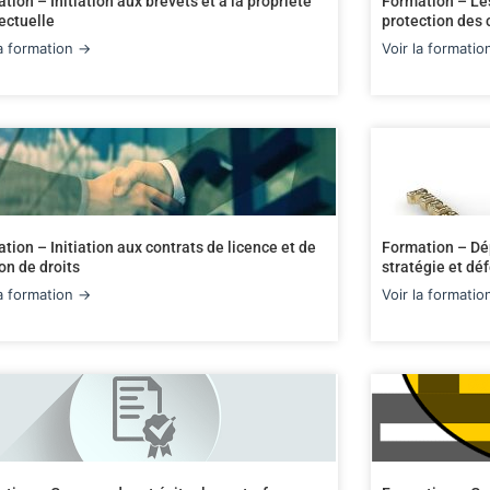
tion – Initiation aux brevets et à la propriété
Formation – Les
lectuelle
protection des 
la formation →
Voir la formati
tion – Initiation aux contrats de licence et de
Formation – Dé
on de droits
stratégie et d
la formation →
Voir la formati