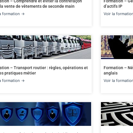
tion – Comprendre et éviter la contrefaçon
Formation – Ges
la vente de vêtements de seconde main
d’actifs IP
la formation →
Voir la formati
tion – Transport routier : règles, opérations et
Formation – Nég
s pratiques métier
anglais
la formation →
Voir la formati