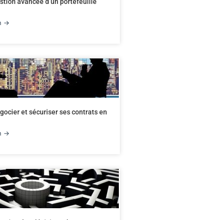
tion avancée d’un portefeuille
on →
ocier et sécuriser ses contrats en
on →