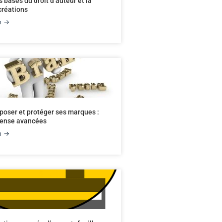
 bases du droit d’auteur et la
créations
on →
poser et protéger ses marques :
éfense avancées
on →