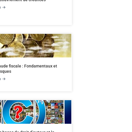
on →
aude fiscale : Fondamentaux et
isques
on →