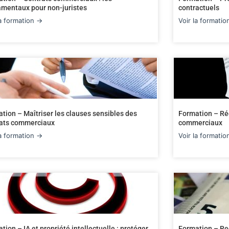
mentaux pour non-juristes
contractuels
la formation →
Voir la formati
tion – Maîtriser les clauses sensibles des
Formation – Réd
rats commerciaux
commerciaux
la formation →
Voir la formati
tion – IA et propriété intellectuelle : protéger
Formation – Re