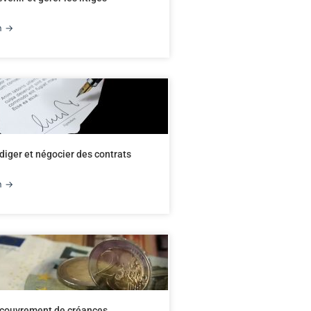
on →
iger et négocier des contrats
on →
couvrement de créances