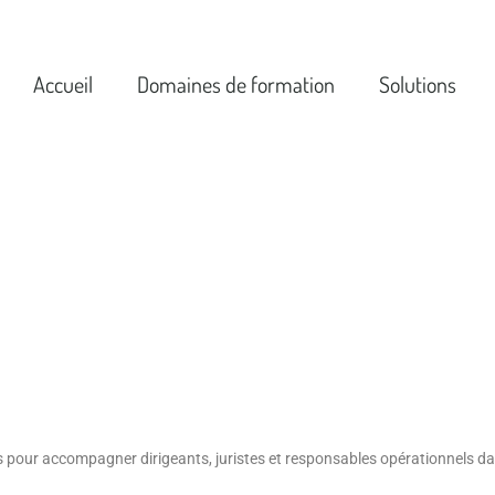
Accueil
Domaines de formation
Solutions
 des affaires : sécuriser vos
ser vos risques juridiques
 droit des affaires grâce à des formations
njeux des entreprises : contrats, sociétés, conformit
vention des risques.
 pour accompagner dirigeants, juristes et responsables opérationnels dan