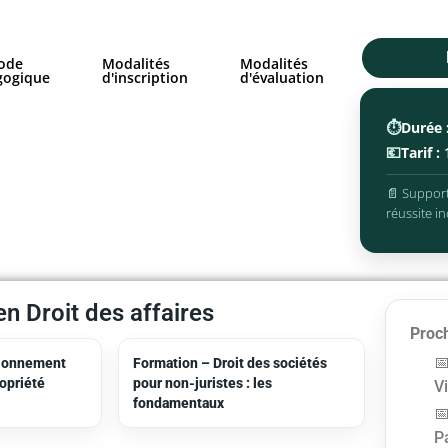
ode
Modalités
Modalités
gogique
d'inscription
d'évaluation
⏱️
Durée 
💶
Tarif :
📄 Support
réussite in
n Droit des affaires
Proch
tionnement
Formation – Droit des sociétés
ropriété
pour non-juristes : les
V
fondamentaux
P