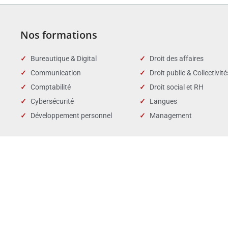
Nos formations
Bureautique & Digital
Droit des affaires
Communication
Droit public & Collectivité
Comptabilité
Droit social et RH
Cybersécurité
Langues
Développement personnel
Management
Nombre de stagiaires :
Taux de
102
Données 2025