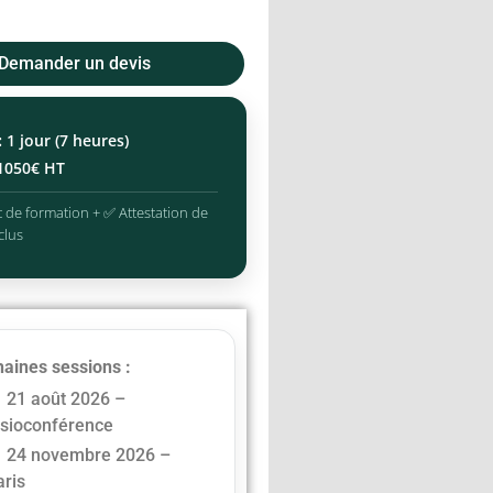
Demander un devis
:
1 jour (7 heures)
1050€ HT
 de formation + ✅ Attestation de
clus
aines sessions :
21 août 2026 –
isioconférence
24 novembre 2026 –
aris