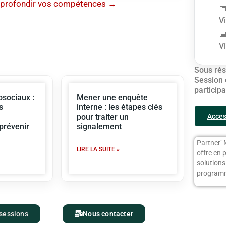
profondir vos compétences →
V
V
Sous rés
Session 
particip
sociaux :
Mener une enquête
s
interne : les étapes clés
Acces
pour traiter un
 prévenir
signalement
Partner’ 
LIRE LA SUITE »
offre en 
solution
programm
 sessions
Nous contacter