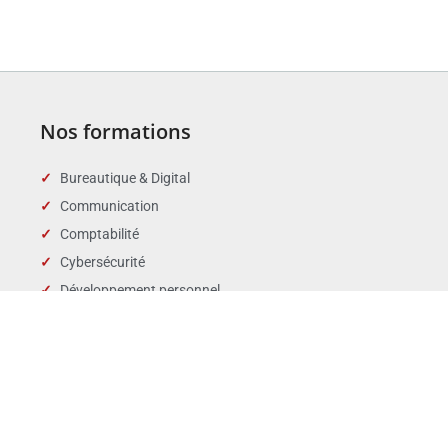
Nos formations
Bureautique & Digital
Communication
Comptabilité
Cybersécurité
Développement personnel
Droit des affaires
Droit public & Collectivités
Droit social et RH
Langues
Management