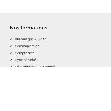
Nos formations
Bureautique & Digital
Communication
Comptabilité
Cybersécurité
Développement personnel
Droit des affaires
Droit public & Collectivités
Droit social et RH
Langues
Management
Marchés publics