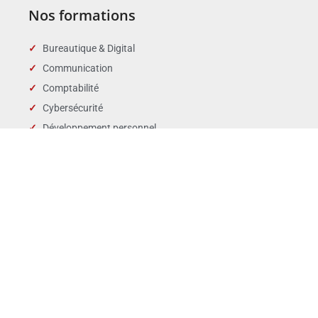
Nos formations
Bureautique & Digital
Communication
Comptabilité
Cybersécurité
Développement personnel
Droit des affaires
Droit public & Collectivités
Droit social et RH
Langues
Management
Marchés publics
Périscolaire & enfance
QSE
Ventes Marketing