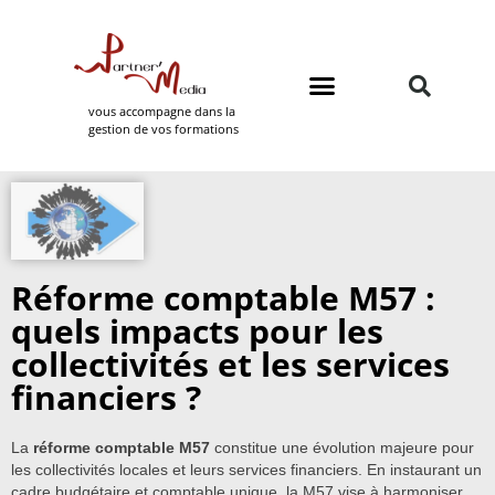
vous accompagne dans la
gestion de vos formations
Domaines de formation
Partner Media
Réforme comptable M57 :
quels impacts pour les
collectivités et les services
financiers ?
La
réforme comptable M57
constitue une évolution majeure pour
les collectivités locales et leurs services financiers. En instaurant un
cadre budgétaire et comptable unique, la M57 vise à harmoniser,