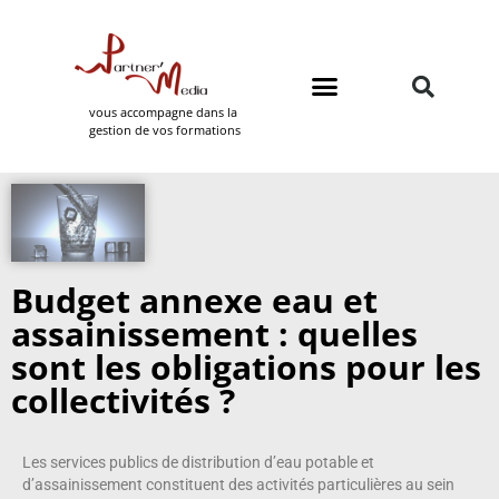
vous accompagne dans la
gestion de vos formations
Domaines de formation
Partner Media
Budget annexe eau et
assainissement : quelles
sont les obligations pour les
collectivités ?
Les services publics de distribution d’eau potable et
d’assainissement constituent des activités particulières au sein