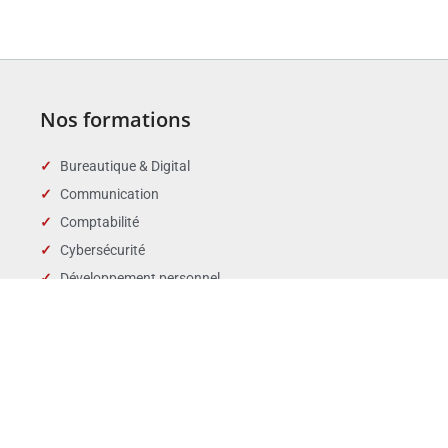
Nos formations
Bureautique & Digital
Communication
Comptabilité
Cybersécurité
Développement personnel
Droit des affaires
Droit public & Collectivités
Droit social et RH
Langues
Management