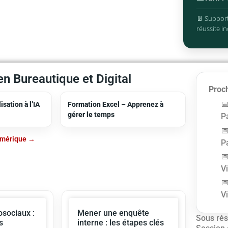
📄 Support
réussite in
n Bureautique et Digital
Proch
sation à l’IA
Formation Excel – Apprenez à
gérer le temps
Pa
umérique
Pa
V
V
sociaux :
Mener une enquête
Sous rés
s
interne : les étapes clés