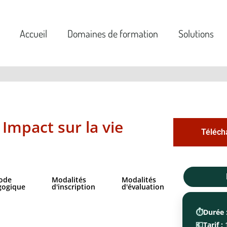
Accueil
Domaines de formation
Solutions
 Impact sur la vie
Téléch
ode
Modalités
Modalités
gogique
d'inscription
d'évaluation
⏱️
Durée 
💶
Tarif :