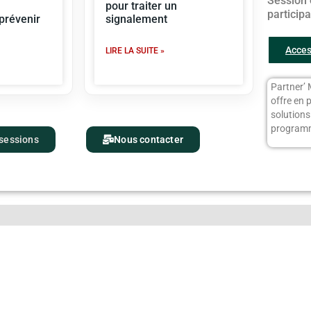
Session 
pour traiter un
particip
 prévenir
signalement
Acces
LIRE LA SUITE »
Partner’ 
offre en 
solution
programm
 sessions
Nous contacter