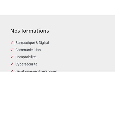
Nos formations
Bureautique & Digital
Communication
Comptabilité
Cybersécurité
Développement personnel
Droit des affaires
Droit public & Collectivités
Droit social et RH
Langues
Management