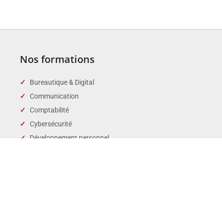
Nos formations
Bureautique & Digital
Communication
Comptabilité
Cybersécurité
Développement personnel
Droit des affaires
Droit public & Collectivités
Droit social et RH
Langues
Management