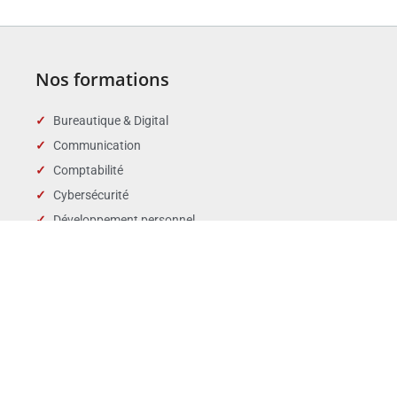
Nos formations
Bureautique & Digital
Communication
Comptabilité
Cybersécurité
Développement personnel
Droit des affaires
Droit public & Collectivités
Droit social et RH
Langues
Management
Marchés publics