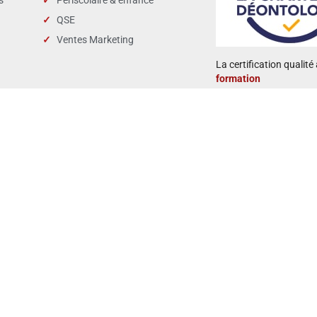
s
Périscolaire & enfance
QSE
Ventes Marketing
La certification qualité 
formation
 retour d’enquêtes :
Taux de satisfact
88 %
4,8/5
Accueil
Formations
Solutions
Partner Med