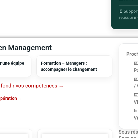
📄 Support
réussite in
 en Management
Proch
r une équipe
Formation – Managers :
accompagner le changement
Pa
ofondir vos compétences →
/ 
opération
V
V
Sous rés