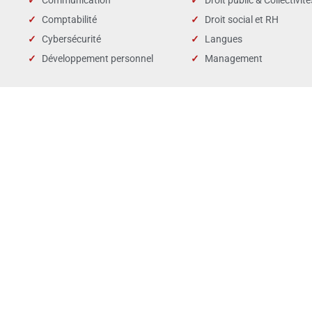
Communication
Droit public & Collectivité
Comptabilité
Droit social et RH
Cybersécurité
Langues
Développement personnel
Management
Nombre de stagiaires :
Taux de
102
Données 2025
© 2025 Partner’Media est une marque déposée