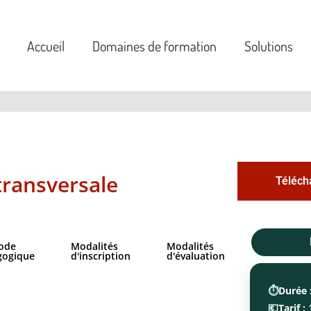
Accueil
Domaines de formation
Solutions
ransversale
Téléch
ode
Modalités
Modalités
gogique
d'inscription
d'évaluation
⏱️
Durée 
💶
Tarif :