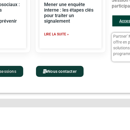
Session 
sociaux :
Mener une enquête
particip
s
interne : les étapes clés
pour traiter un
 prévenir
signalement
Acces
LIRE LA SUITE »
Partner’ 
offre en 
solution
programm
 sessions
Nous contacter