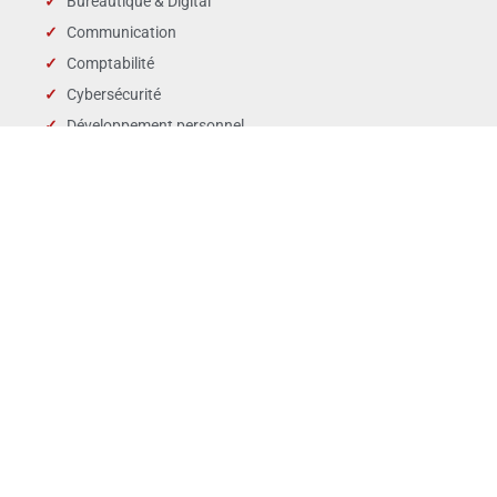
Bureautique & Digital
Communication
Comptabilité
Cybersécurité
Développement personnel
Droit des affaires
Droit public & Collectivités
Droit social et RH
Langues
Management
Marchés publics
Périscolaire & enfance
QSE
Ventes Marketing