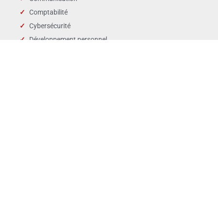
Comptabilité
Cybersécurité
Développement personnel
Droit des affaires
Droit public & Collectivités
Droit social et RH
Langues
Management
Marchés publics
Périscolaire & enfance
QSE
Ventes Marketing