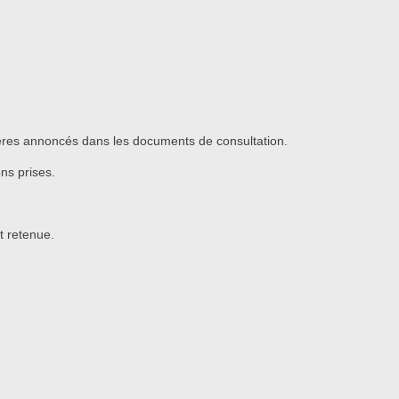
itères annoncés dans les documents de consultation.
ons prises.
t retenue.