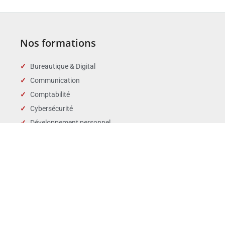
Nos formations
Bureautique & Digital
Communication
Comptabilité
Cybersécurité
Développement personnel
Droit des affaires
Droit public & Collectivités
Droit social et RH
Langues
Management
Marchés publics