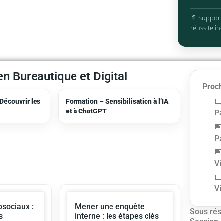
📄 Support
réussite in
n Bureautique et Digital
Proch
Découvrir les
Formation – Sensibilisation à l’IA
et à ChatGPT
Pa
Pa
V
V
sociaux :
Mener une enquête
Sous rés
s
interne : les étapes clés