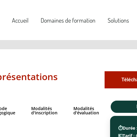
Accueil
Domaines de formation
Solutions
présentations
Téléch
ode
Modalités
Modalités
gogique
d'inscription
d'évaluation
⏱️
Durée 
💶
Tarif :