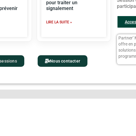
Session 
pour traiter un
particip
 prévenir
signalement
Acces
LIRE LA SUITE »
Partner’ 
offre en 
solution
programm
 sessions
Nous contacter