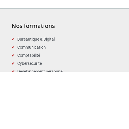
Nos formations
Bureautique & Digital
Communication
Comptabilité
Cybersécurité
Développement personnel
Droit des affaires
Droit public & Collectivités
Droit social et RH
Langues
Management
Marchés publics