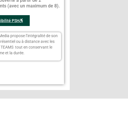
ouverte à partir de 2
ants (avec un maximum de 8).
ibilité PSH
Media propose l’intégralité de son
présentiel ou à distance avec les
s TEAMS tout en conservant le
e et la durée.