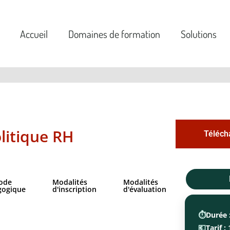
Accueil
Domaines de formation
Solutions
litique RH
Téléch
ode
Modalités
Modalités
gogique
d'inscription
d'évaluation
⏱️
Durée 
💶
Tarif :