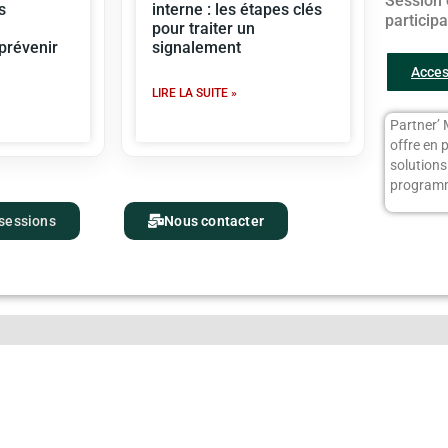
Session 
s
interne : les étapes clés
particip
pour traiter un
 prévenir
signalement
Acces
LIRE LA SUITE »
Partner’ 
offre en 
solution
programm
 sessions
Nous contacter