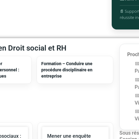
📄 Support
réussite in
n Droit social et RH
Proch
er
Formation – Conduire une
personnel :
procédure disciplinaire en
Pa
ques
entreprise
Pa
V
V
Sous rés
sociaux :
Mener une enquête