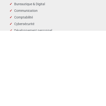
Bureautique & Digital
Communication
Comptabilité
Cybersécurité
Développement personnel
Droit des affaires
Droit public & Collectivités
Droit social et RH
Langues
Management
Marchés publics
Périscolaire & enfance
QSE
Ventes Marketing