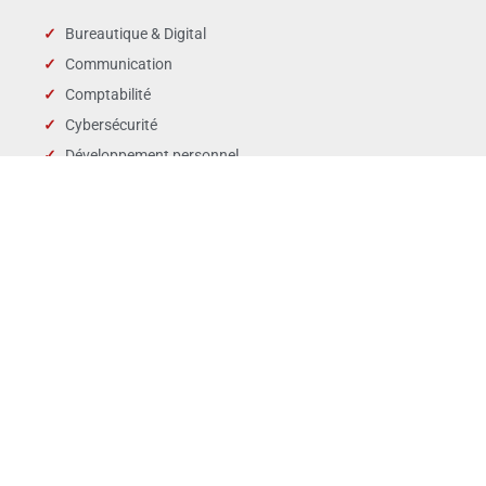
Bureautique & Digital
Communication
Comptabilité
Cybersécurité
Développement personnel
Droit des affaires
Droit public & Collectivités
Droit social et RH
Langues
Management
Marchés publics
Périscolaire & enfance
QSE
Ventes Marketing