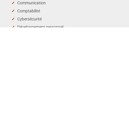
Communication
Comptabilité
Cybersécurité
Développement personnel
Droit des affaires
Droit public & Collectivités
Droit social et RH
Langues
Management
Marchés publics
Périscolaire & enfance
QSE
Ventes Marketing