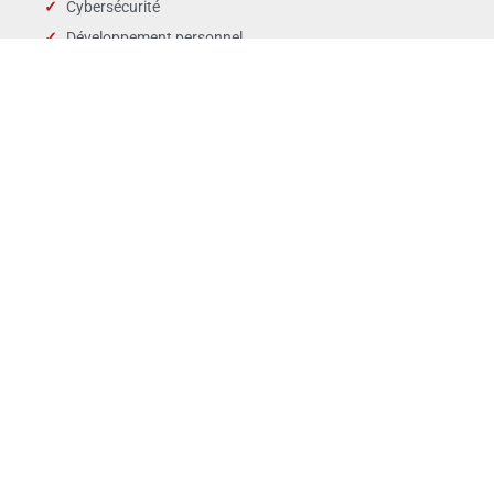
Cybersécurité
Développement personnel
Droit des affaires
Droit public & Collectivités
Droit social et RH
Langues
Management
Marchés publics
Périscolaire & enfance
QSE
Ventes Marketing