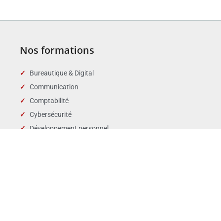
Nos formations
Bureautique & Digital
Communication
Comptabilité
Cybersécurité
Développement personnel
Droit des affaires
Droit public & Collectivités
Droit social et RH
Langues
Management
Marchés publics