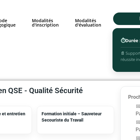
ode
Modalités
Modalités
gogique
d'inscription
d'évaluation
⏱️
Durée 
📄 Support
réussite in
n QSE - Qualité Sécurité
Proch
Pa
 et entretien
Formation initiale – Sauveteur
Secouriste du Travail
Pa