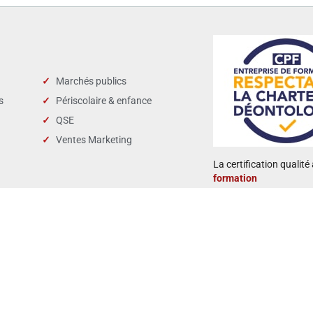
Marchés publics
s
Périscolaire & enfance
QSE
Ventes Marketing
La certification qualité 
formation
 retour d’enquêtes :
Taux de satisfact
88 %
4,8/5