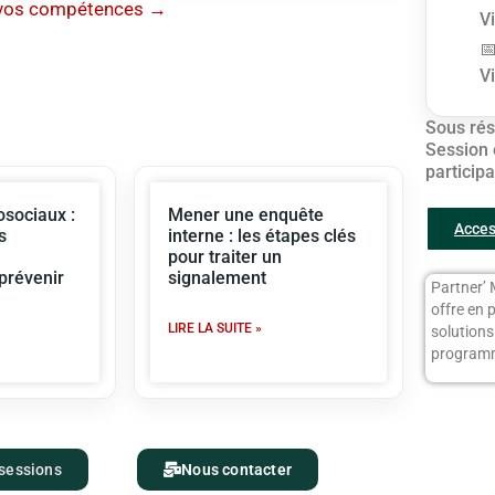
 vos compétences →
V
V
Sous rés
Session 
particip
sociaux :
Mener une enquête
Acces
s
interne : les étapes clés
pour traiter un
 prévenir
signalement
Partner’ 
offre en 
LIRE LA SUITE »
solution
programm
 sessions
Nous contacter