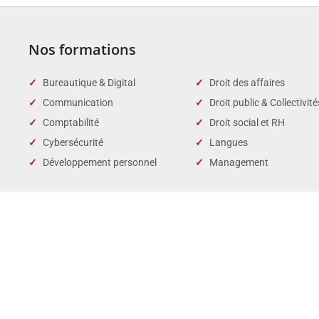
Nos formations
Bureautique & Digital
Droit des affaires
Communication
Droit public & Collectivité
Comptabilité
Droit social et RH
Cybersécurité
Langues
Développement personnel
Management
Nombre de stagiaires :
Taux de
102
Données 2025