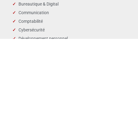
Bureautique & Digital
Communication
Comptabilité
Cybersécurité
Développement personnel
Droit des affaires
Droit public & Collectivités
Droit social et RH
Langues
Management
Marchés publics
Périscolaire & enfance
QSE
Ventes Marketing