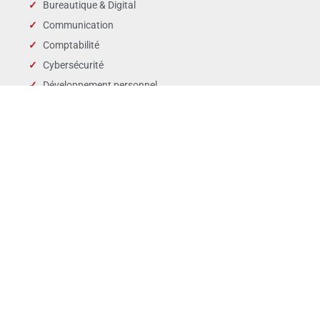
Bureautique & Digital
Communication
Comptabilité
Cybersécurité
Développement personnel
Droit des affaires
Droit public & Collectivités
Droit social et RH
Langues
Management
Marchés publics
Périscolaire & enfance
QSE
Ventes Marketing