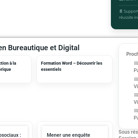
📄 Support
réussite in
n Bureautique et Digital
Proch
tion à la
Formation Word – Découvrir les
érique
essentiels
Pa
V
V
Pa
Sous rés
sociaux :
Mener une enquête