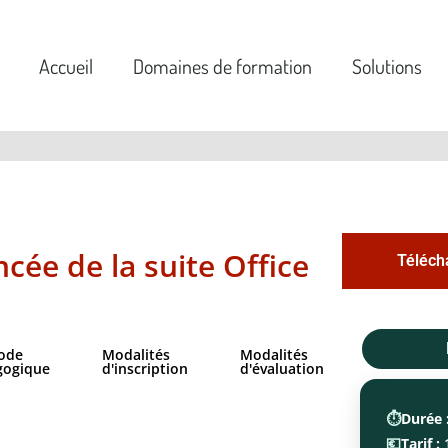
Accueil
Domaines de formation
Solutions
ée de la suite Office
Téléch
ode
Modalités
Modalités
gogique
d'inscription
d'évaluation
⏱️
Durée 
💶
Tarif :