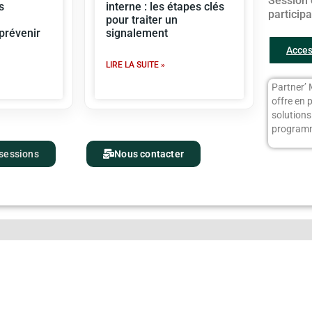
Session 
s
interne : les étapes clés
particip
pour traiter un
 prévenir
signalement
Acces
LIRE LA SUITE »
Partner’ 
offre en 
solution
programm
 sessions
Nous contacter