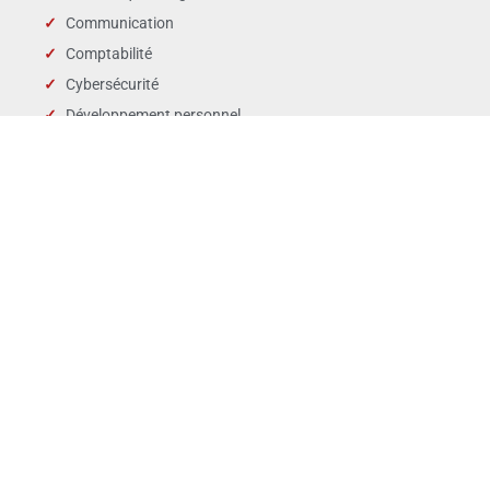
Communication
Comptabilité
Cybersécurité
Développement personnel
Droit des affaires
Droit public & Collectivités
Droit social et RH
Langues
Management
Marchés publics
Périscolaire & enfance
QSE
Ventes Marketing