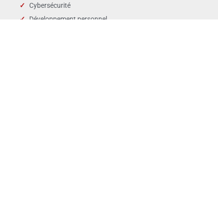
Cybersécurité
Développement personnel
Droit des affaires
Droit public & Collectivités
Droit social et RH
Langues
Management
Marchés publics
Périscolaire & enfance
QSE
Ventes Marketing