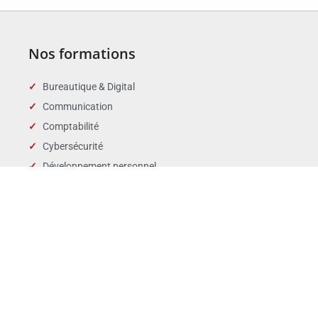
Nos formations
Bureautique & Digital
Communication
Comptabilité
Cybersécurité
Développement personnel
Droit des affaires
Droit public & Collectivités
Droit social et RH
Langues
Management
Marchés publics
Périscolaire & enfance