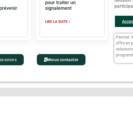
Session 
pour traiter un
particip
 prévenir
signalement
Acces
LIRE LA SUITE »
Partner’ 
offre en 
solution
programm
 sessions
Nous contacter