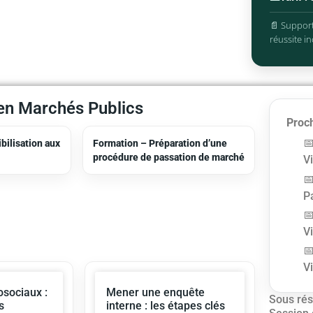
📄 Support
réussite in
en Marchés Publics
Proch
bilisation aux
Formation – Préparation d’une
procédure de passation de marché
V
P
V
V
sociaux :
Mener une enquête
Sous rés
s
interne : les étapes clés