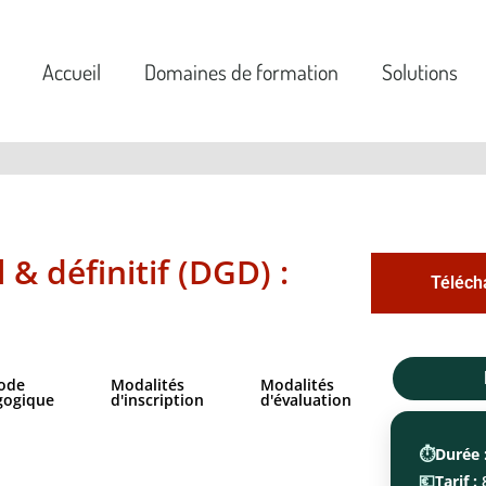
Accueil
Domaines de formation
Solutions
& définitif (DGD) :
Téléch
ode
Modalités
Modalités
gogique
d'inscription
d'évaluation
⏱️
Durée 
💶
Tarif :